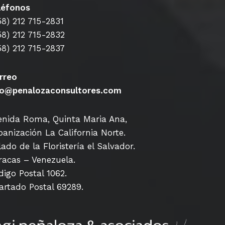
léfonos
58) 212 715-2831
58) 212 715-2832
58) 212 715-2837
rreo
fo@penalozaconsultores.com
enida Roma, Quinta Maria Ana,
banización La California Norte.
lado de la Floristería el Salvador.
racas – Venezuela.
digo Postal 1062.
artado Postal 69289.