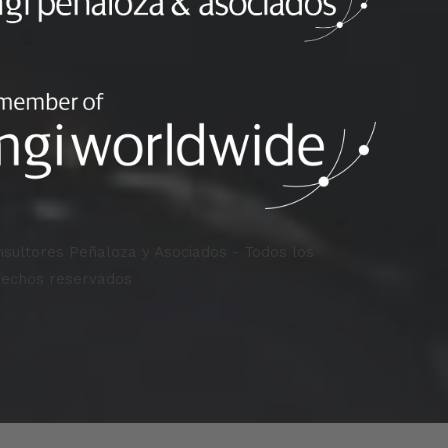
sultores Peñaloza y Asociados - Todos los
rechos reservados