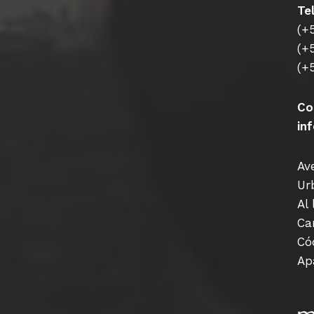
Te
(+
(+
(+
Co
in
Av
Ur
Al 
Ca
Có
Ap