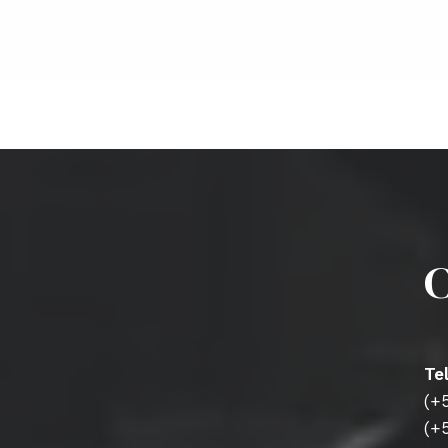
C
Te
(+
(+